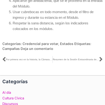
Aplicarse gel antibacterial, que se le proveerá en la entrada
del Módulo.
Usar cubrebocas en todo momento, desde el filtro de
ingreso y durante su estancia en el Módulo.
Respetar la sana distancia, según los indicadores
colocados en los módulos.
Categorías:
Credencial para votar
,
Estados
Etiquetas:
Campañas
Deja un comentario
Ant
S
Por primera vez en la historia, la Cámara de Diputadas y Diputados estará integrada con 250 mujeres y 250 hombres
Resumen de la Sesión Extraordinaria del Consejo General, 1 de septiembre de 2021
Categorías
Al día
Cultura Cívica
Discursos