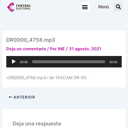
Ir
Menú
al
contenido
DR0000_4758.mp3
Deja un comentario
/ Por
INE
/
31 agosto, 2021
Reproductor
00:00
00:00
de
audio
«DR0000_4758.mp3» de TASCAM DR-05.
ANTERIOR
Deja una respuesta