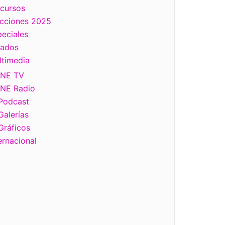
scursos
ecciones 2025
eciales
tados
ltimedia
INE TV
INE Radio
Podcast
Galerías
Gráficos
ernacional