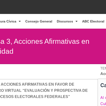
tura Cívica
Consejo General
Discursos
ABC Electoral
a 3, Acciones Afirmativas en
idad
TE
Ac
Ca
 ACCIONES AFIRMATIVAS EN FAVOR DE
O VIRTUAL “EVALUACIÓN Y PROSPECTIVA DE
ROCESOS ELECTORALES FEDERALES”
Al 
Cul