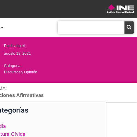
Buscar
Publicado el:
agosto 19, 2021
Categoría:
Discursos y Opinión
MA:
ciones Afirmativas
tegorías
día
tura Cívica