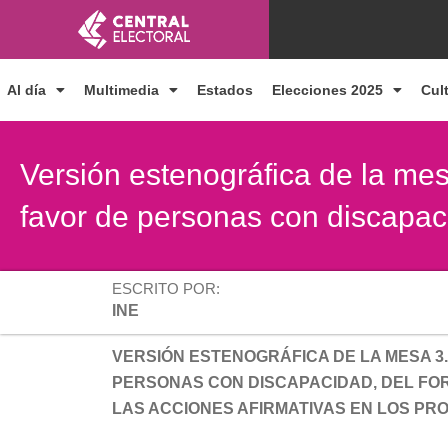
Ir
al
contenido
Al día
Multimedia
Estados
Elecciones 2025
Cul
Versión estenográfica de la mes
favor de personas con discapac
ESCRITO POR:
INE
VERSIÓN ESTENOGRÁFICA DE LA MESA 3.
PERSONAS CON DISCAPACIDAD, DEL FOR
LAS ACCIONES AFIRMATIVAS EN LOS P