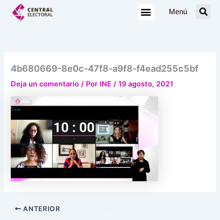
Ir
Menú
al
contenido
4b680669-8e0c-47f8-a9f8-f4ead255c5bf
Deja un comentario
/ Por
INE
/
19 agosto, 2021
ANTERIOR