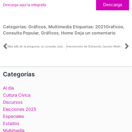
Descarga
Descarga aquí la infografía
Categorías:
Gráficos
,
Multimedia
Etiquetas:
2021Graficos
,
Consulta Popular
,
Gráficos
,
Home
Deja un comentario
Ant
S
Más allá de la pregunta, la consulta ciudadana es un ejercicio muy exitoso: Lorenzo Córdova con Carlos Marín
Intervención de Edmundo Jacobo Molina, en Sesión Extraordinaria, relativo al informe sobre resultado de la sumatoria de las actas de los cómputos distritales de la consulta popular
Categorías
Al día
Cultura Cívica
Discursos
Elecciones 2025
Especiales
Estados
Multimedia