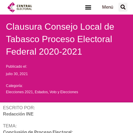
Ir
Menú
al
contenido
Clausura Consejo Local de
Tabasco Proceso Electoral
Federal 2020-2021
Publicado el:
julio 30, 2021
Categoría:
Elecciones 2021
,
Estados
,
Voto y Elecciones
ESCRITO POR:
Redacción INE
TEMA:
Conclusión de Proceso Electoral;