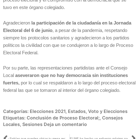
proceso electoral y el compromiso con la democracia que se
tuvo en este órgano colegiado.
Agradecieron
la participación de la ciudadanía en la Jornada
Electoral del 6 de junio
, a pesar de la pandemia, respetando
siempre los protocolos sanitarios y agradecieron a los partidos
políticos la civilidad con que se condujeron a lo largo de Proceso
Electoral Federal.
Por su parte, las representaciones partidistas ante el Consejo
Local
aseveraron que no hay democracia sin instituciones
fuertes,
por lo cual se respaldaron a lo largo del proceso electoral
federal las que se tomaron al interior del órgano colegiado.
Categorías:
Elecciones 2021
,
Estados
,
Voto y Elecciones
Etiquetas:
Conclusión de Proceso Electoral;
,
Consejos
Locales
,
Sesiones
Deja un comentario
¿Sabías que puedes ubicar tu mesa receptora de la Consulta Popular en línea, en INETEL o en WhatsApp?
El INE ha hecho un esfuerzo máximo para la realización y difusión de la consulta popular: Uuc-kib Espadas con Carlos Zúñiga Pérez y Ángel Arellano