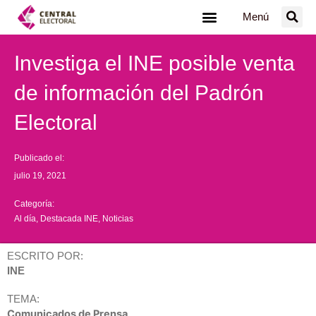
Ir
Menú
al
contenido
Investiga el INE posible venta
de información del Padrón
Electoral
Publicado el:
julio 19, 2021
Categoría:
Al día
,
Destacada INE
,
Noticias
ESCRITO POR:
INE
TEMA:
Comunicados de Prensa