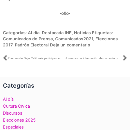
-o0o-
Categorías:
Al día
,
Destacada INE
,
Noticias
Etiquetas:
Comunicados de Prensa
,
Comunicados2021
,
Elecciones
2017
,
Padrón Electoral
Deja un comentario
Ant
S
Jóvenes de Baja California participan en Encuentro Digital sobre Consulta Popular 2021
Jornadas de información de consulta popular son para difundirla y conocer sus distintas implicaciones: Uuc-kib Espadas con Olivia Zerón y Genaro Lozano
Categorías
Al día
Cultura Cívica
Discursos
Elecciones 2025
Especiales