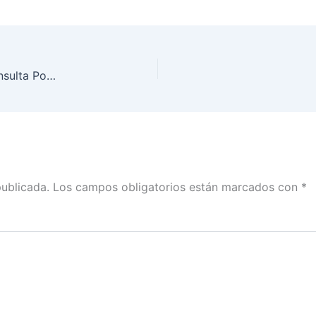
Avanza INE Coahuila en la organización de la Consulta Popular
publicada.
Los campos obligatorios están marcados con
*