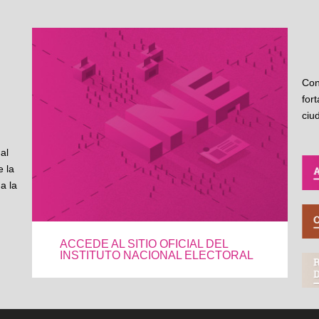
Con
for
ciu
al
 la
a la
ACCEDE AL SITIO OFICIAL DEL
INSTITUTO NACIONAL ELECTORAL