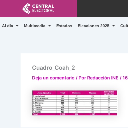
Ir
al
contenido
Al día
Multimedia
Estados
Elecciones 2025
Cul
Cuadro_Coah_2
Deja un comentario
/ Por
Redacción INE
/
16