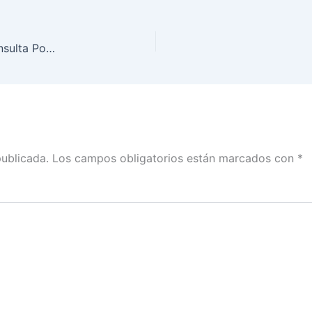
Avanza INE Coahuila en la organización de la Consulta Popular
publicada.
Los campos obligatorios están marcados con
*