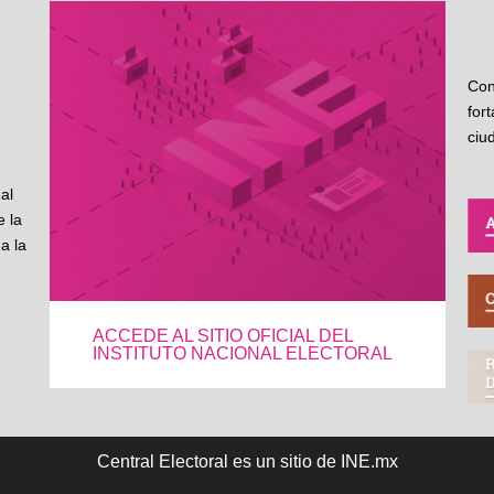
Con
for
ciu
al
 la
a la
ACCEDE AL SITIO OFICIAL DEL
INSTITUTO NACIONAL ELECTORAL
Central Electoral es un sitio de INE.mx