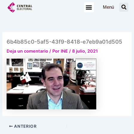
Ir
Menú
al
contenido
6b4b85c0-5af5-43f9-8418-e7eb9a01d505
Deja un comentario
/ Por
INE
/
8 julio, 2021
ANTERIOR