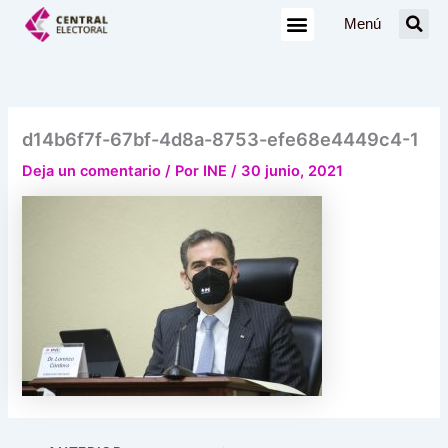
Ir
Menú
al
contenido
d14b6f7f-67bf-4d8a-8753-efe68e4449c4-1
Deja un comentario
/ Por
INE
/
30 junio, 2021