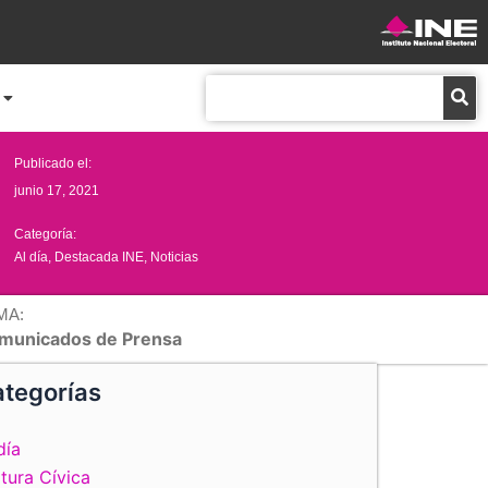
Buscar
Publicado el:
junio 17, 2021
Categoría:
Al día
,
Destacada INE
,
Noticias
MA:
municados de Prensa
tegorías
día
tura Cívica