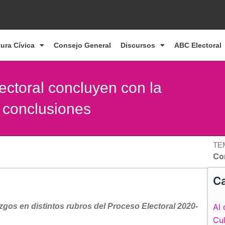
tura Cívica
Consejo General
Discursos
ABC Electoral
ectoral concluyen con la
s conclusiones
TE
Co
Ca
gos en distintos rubros del Proceso Electoral 2020-
Al 
Cul