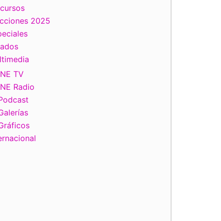
scursos
ecciones 2025
eciales
tados
ltimedia
INE TV
INE Radio
Podcast
Galerías
Gráficos
ernacional