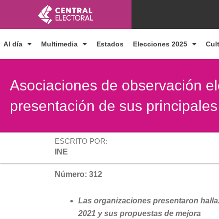
Ir
al
contenido
Al día
Multimedia
Estados
Elecciones 2025
Cul
Asociaciones de observación el
presentación de sus principale
ESCRITO POR:
INE
Número: 312
Las organizaciones presentaron hallaz
2021 y sus propuestas de mejora