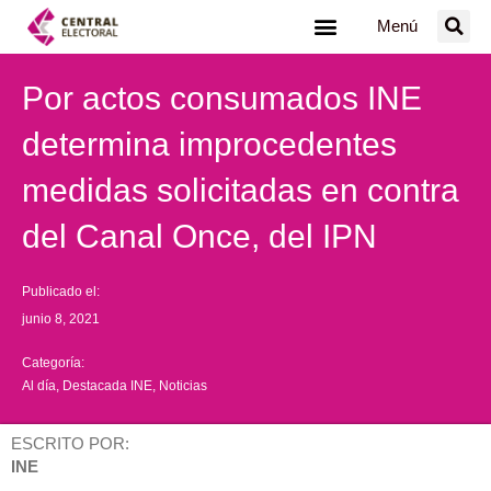
Ir
Menú
al
contenido
Por actos consumados INE
determina improcedentes
medidas solicitadas en contra
del Canal Once, del IPN
Publicado el:
junio 8, 2021
Categoría:
Al día
,
Destacada INE
,
Noticias
ESCRITO POR:
INE