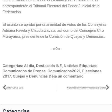
La determinación del fondo del asunto y la eventual sanción
corresponderán al Tribunal Electoral del Poder Judicial de la
Federación.
El asunto se aprobó por unanimidad de votos de las Consejeras
Adriana Favela y Claudia Zavala, así como del Consejero Ciro
Murayama, presidente de la Comisión de Quejas y Denuncias.
–
o0o-
Categorías:
Al día
,
Destacada INE
,
Noticias
Etiquetas:
Comunicados de Prensa
,
Comunicados2021
,
Elecciones
2017
,
Quejas y Denuncias
Deja un comentario
Ant
S
¡GRACIAS a ti!
#EnMéxicoNoHayFraudeElectoral
Categorías