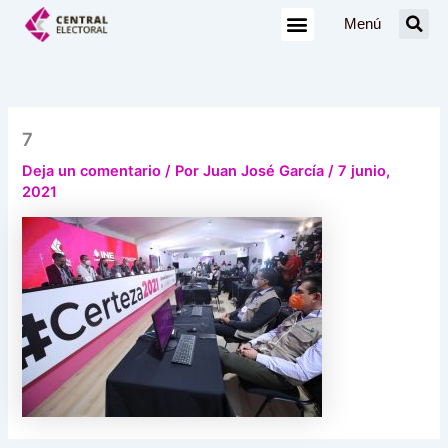
Ir
Menú
al
contenido
7
Deja un comentario
/ Por
Juan José García
/
7 junio,
2021