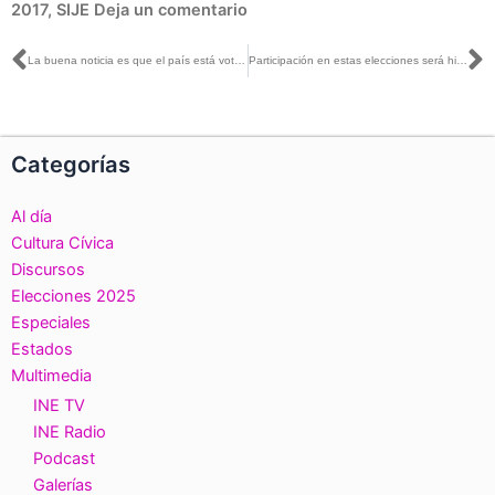
2017
,
SIJE
Deja un comentario
Ant
S
La buena noticia es que el país está votando: Rubén Álvarez
Participación en estas elecciones será histórica: Norma de la Cruz
Categorías
Al día
Cultura Cívica
Discursos
Elecciones 2025
Especiales
Estados
Multimedia
INE TV
INE Radio
Podcast
Galerías