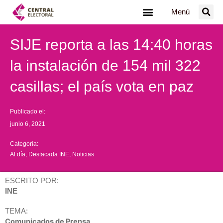
Ir
Menú
al
contenido
SIJE reporta a las 14:40 horas
la instalación de 154 mil 322
casillas; el país vota en paz
Publicado el:
junio 6, 2021
Categoría:
Al día
,
Destacada INE
,
Noticias
ESCRITO POR:
INE
TEMA:
Comunicados de Prensa