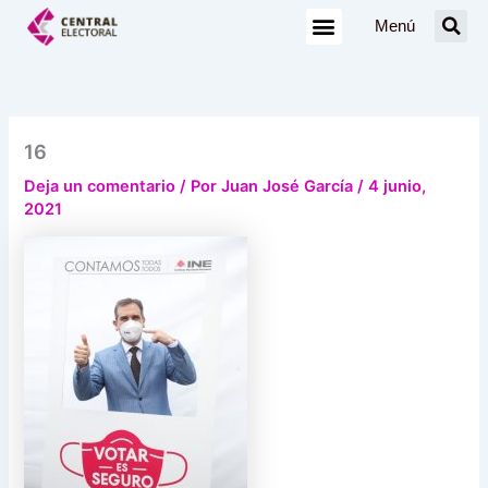
Ir
Menú
al
contenido
16
Deja un comentario
/ Por
Juan José García
/
4 junio,
2021