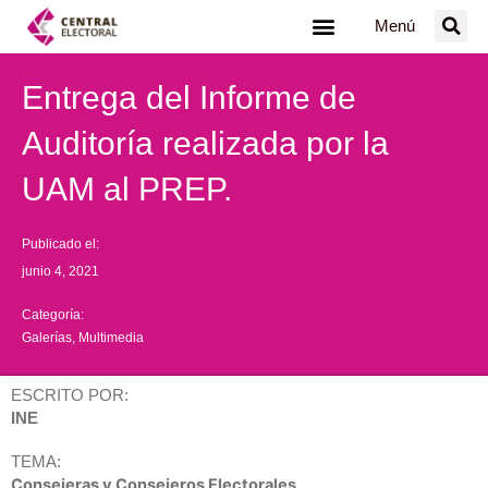
Ir
Menú
al
contenido
Entrega del Informe de
Auditoría realizada por la
UAM al PREP.
Publicado el:
junio 4, 2021
Categoría:
Galerías
,
Multimedia
ESCRITO POR:
INE
TEMA:
Consejeras y Consejeros Electorales