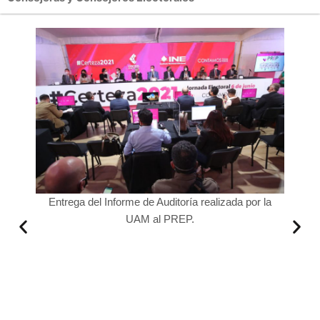
nte del
Entrega del Informe de Auditoría realizada por la
Lorenz
UAM al PREP.
INE y 