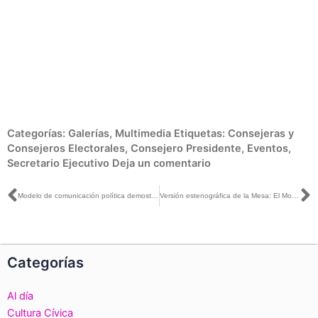
Categorías:
Galerías
,
Multimedia
Etiquetas:
Consejeras y
Consejeros Electorales
,
Consejero Presidente
,
Eventos
,
Secretario Ejecutivo
Deja un comentario
Ant
S
Modelo de comunicación política demostró su efectividad y madurez al lograr un cumplimiento superior al 99% de la transmisión de spots
Versión estenográfica de la Mesa: El Modelo de Comunicación Política
Categorías
Al día
Cultura Cívica