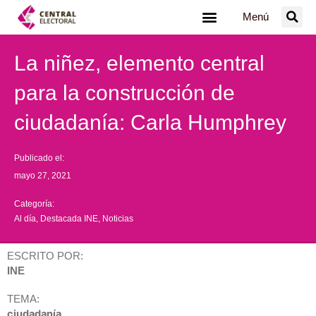
Ir
Menú
al
contenido
La niñez, elemento central
para la construcción de
ciudadanía: Carla Humphrey
Publicado el:
mayo 27, 2021
Categoría:
Al día
,
Destacada INE
,
Noticias
ESCRITO POR:
INE
TEMA:
ciudadanía