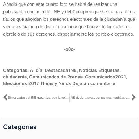
Añadió que con este cuarto foro se habrá de realizar una
publicación conjunta del INE y del Conapred que se suma a otros
títulos que abordan los derechos electorales de la ciudadanía que
vive en situación de discriminación y que han visto limitados el
ejercicio de sus derechos, especialmente los político-electorales.
-o0o-
Categorías:
Al día
,
Destacada INE
,
Noticias
Etiquetas:
ciudadanía
,
Comunicados de Prensa
,
Comunicados2021
,
Elecciones 2017
,
Niñas y Niños
Deja un comentario
Ant
S
El marcador del INE garantiza que la voluntad de la ciudadanía en la boleta no pueda ser alterada
INE declara procedentes tres medidas cautelares: ordena retirar spots del PAN y de Morena, así como comentarios en Twitter contra una candidata de RSP
Categorías