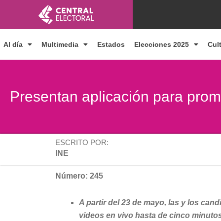
Ir
al
contenido
Al día
Multimedia
Estados
Elecciones 2025
Cul
Presentan aplicación para prom
ESCRITO POR:
INE
Número: 245
A partir del 23 de mayo, las y los can
videos en vivo hasta de cinco minuto