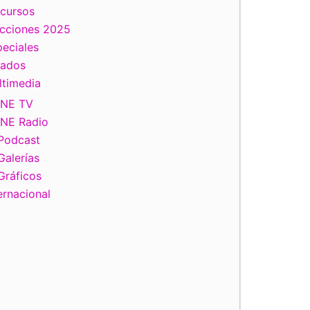
scursos
ecciones 2025
eciales
tados
ltimedia
INE TV
INE Radio
Podcast
Galerías
Gráficos
ernacional