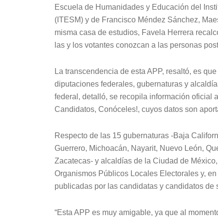
Escuela de Humanidades y Educación del Insti
(ITESM) y de Francisco Méndez Sánchez, Maest
misma casa de estudios, Favela Herrera recalc
las y los votantes conozcan a las personas postu
La transcendencia de esta APP, resaltó, es que
diputaciones federales, gubernaturas y alcaldí
federal, detalló, se recopila información oficial
Candidatos, Conóceles!, cuyos datos son aport
Respecto de las 15 gubernaturas -Baja Califor
Guerrero, Michoacán, Nayarit, Nuevo León, Quer
Zacatecas- y alcaldías de la Ciudad de México,
Organismos Públicos Locales Electorales y, en
publicadas por las candidatas y candidatos de s
“Esta APP es muy amigable, ya que al momento 