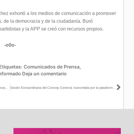
hez exhortó a los medios de comunicación a promover
ís, de la democracia y de la ciudadanía. Buró
rtidistas y la APP se creó con recursos propios.
-o0o-
Etiquetas:
Comunicados de Prensa
,
Informado
Deja un comentario
Sigu
Versión estenográfica de la Segunda Sesión Extraordinaria del Consejo General, 20 de mayo de 2021
Sesión Extraordinaria del Consejo General, transmitida por la plataforma del INE, el día 20 de mayo de 2021