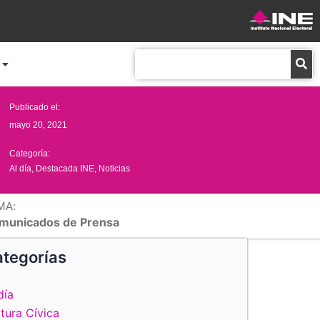
Buscar
Publicado el:
mayo 20, 2021
Categoría:
Al día
,
Destacada INE
,
Noticias
MA:
municados de Prensa
tegorías
día
tura Cívica