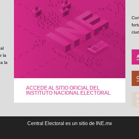
Con
for
ciu
al
 la
a la
ACCEDE AL SITIO OFICIAL DEL
INSTITUTO NACIONAL ELECTORAL
Central Electoral es un sitio de INE.mx