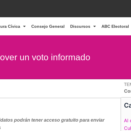
tura Cívica
Consejo General
Discursos
ABC Electoral
over un voto informado
TE
Co
Ca
didatos podrán tener acceso gratuito para enviar
Al 
s
Cul