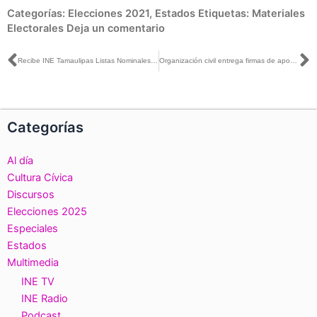
Categorías:
Elecciones 2021
,
Estados
Etiquetas:
Materiales
Electorales
Deja un comentario
Ant
S
Recibe INE Tamaulipas Listas Nominales de Electores Definitivas con Fotografía.
Organización civil entrega firmas de apoyo al INE San Luis Potosí
Categorías
Al día
Cultura Cívica
Discursos
Elecciones 2025
Especiales
Estados
Multimedia
INE TV
INE Radio
Podcast