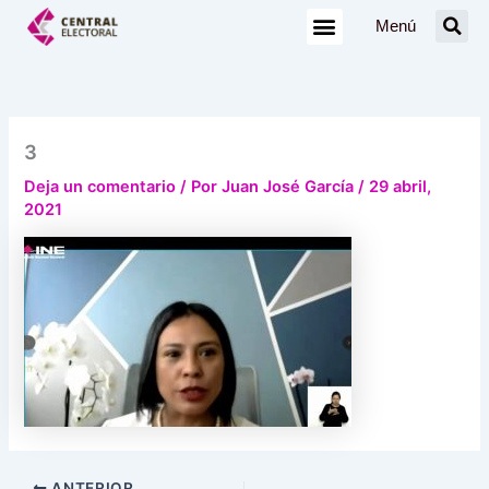
Ir
Menú
al
contenido
3
Deja un comentario
/ Por
Juan José García
/
29 abril,
2021
ANTERIOR