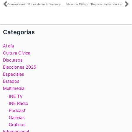
Ant
S
Conversatorio “Voces de las infancias y adolescencias: Sondeo rumbo a la Consulta Infantil y Juvenil 2021”
Mesa de Diálogo “Representación de los pueblos y comunidades indígenas” Proceso Electoral 2021
Categorías
Al día
Cultura Cívica
Discursos
Elecciones 2025
Especiales
Estados
Multimedia
INE TV
INE Radio
Podcast
Galerías
Gráficos
Internacional