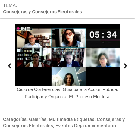
TEMA:
Consejeras y Consejeros Electorales
Ciclo de Conferencias, Guía para la Acción Pública.
ública.
Jaime
Participar y Organizar EL Proceso Electoral
ral
Categorías:
Galerías
,
Multimedia
Etiquetas:
Consejeras y
Consejeros Electorales
,
Eventos
Deja un comentario