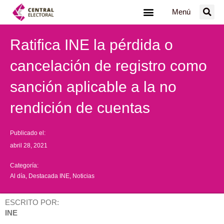
Ir
Menú
al
contenido
Ratifica INE la pérdida o
cancelación de registro como
sanción aplicable a la no
rendición de cuentas
Publicado el:
abril 28, 2021
Categoría:
Al día
,
Destacada INE
,
Noticias
ESCRITO POR:
INE