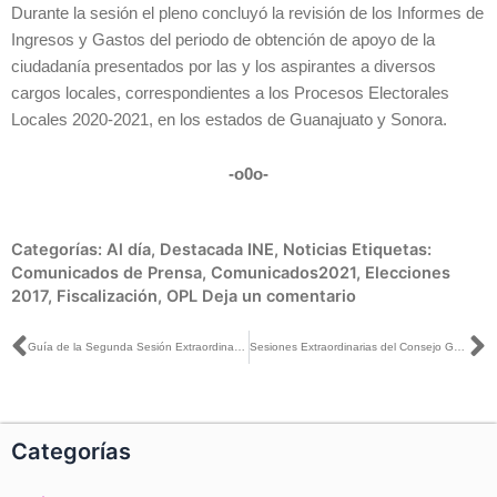
Durante la sesión el pleno concluyó la revisión de los Informes de
Ingresos y Gastos del periodo de obtención de apoyo de la
ciudadanía presentados por las y los aspirantes a diversos
cargos locales, correspondientes a los Procesos Electorales
Locales 2020-2021, en los estados de Guanajuato y Sonora.
-o0o-
Categorías:
Al día
,
Destacada INE
,
Noticias
Etiquetas:
Comunicados de Prensa
,
Comunicados2021
,
Elecciones
2017
,
Fiscalización
,
OPL
Deja un comentario
Ant
S
Guía de la Segunda Sesión Extraordinaria del Consejo General, 28 de abril 2021
Sesiones Extraordinarias del Consejo General, transmitida por la plataforma del INE, el día 28 de abril de 2021
Categorías