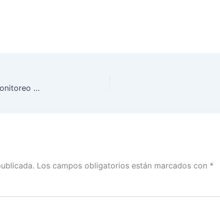
Segundo informe acumulado de resultados del Monitoreo de noticiarios durante las campañas federales en Tamaulipas
publicada.
Los campos obligatorios están marcados con
*