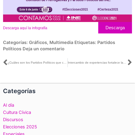
Descarga
Descarga aquí la infografía
Categorías:
Gráficos
,
Multimedia
Etiquetas:
Partidos
Políticos
Deja un comentario
Ant
S
¿Cuáles son los Partidos Políticos que competirán estas elecciones?
Intercambio de experiencias fortalece las democracias en el mundo: Manuel Carrillo
Categorías
Al día
Cultura Cívica
Discursos
Elecciones 2025
Especiales