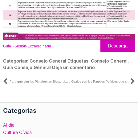
Descarga
Guía_-Sesión-Extraordinaria
Categorías:
Consejo General
Etiquetas:
Consejo General
,
Guía Consejo General
Deja un comentario
Ant
S
¿Para qué son las Plataformas Electorales?
¿Cuáles son los Partidos Políticos que competirán estas elecciones?
Categorías
Al día
Cultura Cívica