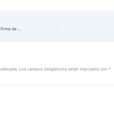
En Aguascalientes, Patricio Ballados participó en firma de carta compromiso para proteger los derechos de la niñez en propaganda política
publicada.
Los campos obligatorios están marcados con
*