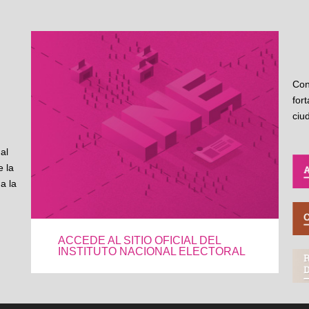
Con
for
ciu
al
 la
a la
ACCEDE AL SITIO OFICIAL DEL
INSTITUTO NACIONAL ELECTORAL