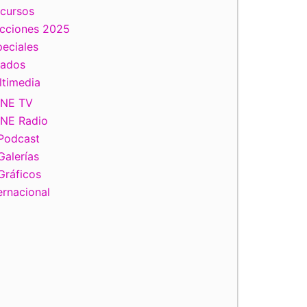
scursos
ecciones 2025
eciales
tados
ltimedia
INE TV
INE Radio
Podcast
Galerías
Gráficos
ernacional