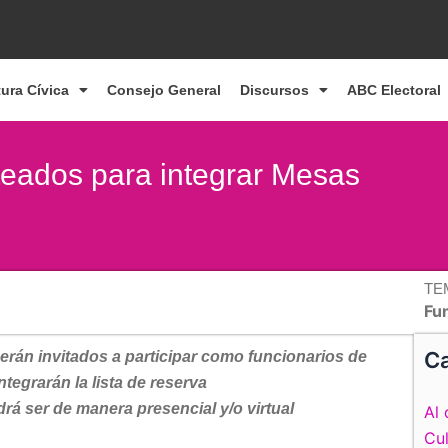
tura Cívica
Consejo General
Discursos
ABC Electoral
teados para integrar Mesas
TE
Fun
Ca
erán invitados a participar como funcionarios de
ntegrarán la lista de reserva
rá ser de manera presencial y/o virtual
Al 
Cul