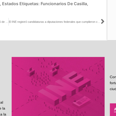
,
Estados
Etiquetas:
Funcionarios De Casilla
,
Sigu
En Aguascalientes, más de 15 mil personas contarán los votos el 6 de junio
El INE registró candidaturas a diputaciones federales que cumplieron con acciones afirmativas
Con
for
ciu
al
 la
a la