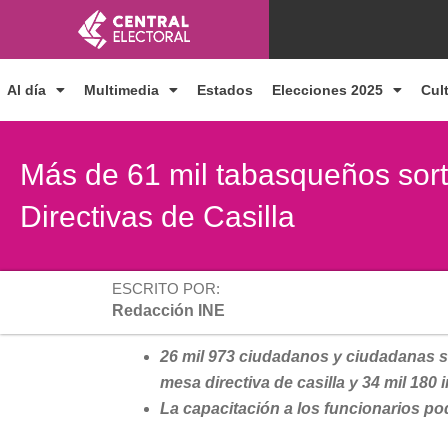
Ir
al
contenido
Al día
Multimedia
Estados
Elecciones 2025
Cul
Más de 61 mil tabasqueños sor
Directivas de Casilla
ESCRITO POR:
Redacción INE
26 mil 973 ciudadanos y ciudadanas s
mesa directiva de casilla
y
34 mil 180 i
La capacitación a los funcionarios pod