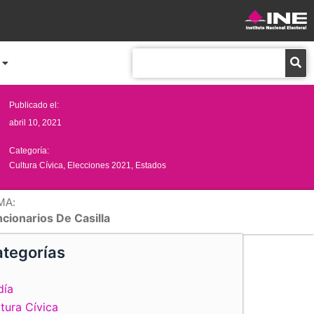
Buscar
Publicado el:
abril 10, 2021
Categoría:
Cultura Cívica
,
Elecciones 2021
,
Estados
MA:
cionarios De Casilla
tegorías
día
tura Cívica