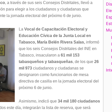
sco
, a través de sus seis Consejos Distritales, llevó a
Di
ión para elegir a los ciudadanos y ciudadanas que
El
nte la jornada electoral del próximo 6 de junio.
Esp
Es
La
Vocal de Capacitación Electoral y
Mu
Educación Cívica de la Junta Local en
Tabasco, María Belén Rivera Salas,
informó
que los seis Consejos Distritales del INE en
Tabasco, insacularon a
61 mil 153
tabasqueños y tabasqueñas
, de los que
26
mil 973
ciudadanos y ciudadanas se
Int
designaron como funcionarios de mesa
directiva de casilla en la jornada electoral del
próximo 6 de junio.
Asimismo, indicó que
34 mil 180 ciudadanos
s este día, integrarán la lista de reserva, que será