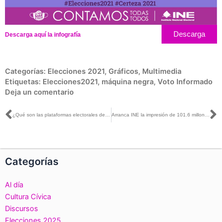
Descarga
Descarga aquí la infografía
Categorías:
Elecciones 2021
,
Gráficos
,
Multimedia
Etiquetas:
Elecciones2021
,
máquina negra
,
Voto Informado
Deja un comentario
Ant
S
¿Qué son las plataformas electorales de los partidos?
Arranca INE la impresión de 101.6 millones boletas para los comicios del 6 de junio
Categorías
Al día
Cultura Cívica
Discursos
Elecciones 2025