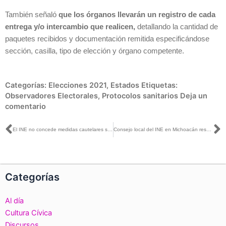
También señaló
que los órganos llevarán un registro de cada
entrega y/o intercambio que realicen,
detallando la cantidad de
paquetes recibidos y documentación remitida especificándose
sección, casilla, tipo de elección y órgano competente.
Categorías:
Elecciones 2021
,
Estados
Etiquetas:
Observadores Electorales
,
Protocolos sanitarios
Deja un
comentario
Ant
S
El INE no concede medidas cautelares solicitadas por el PRD y el PRI en contra de Morena
Consejo local del INE en Michoacán resolvió Recursos de Revisión sobre solicitudes de instalación de casillas extraordinarias
Categorías
Al día
Cultura Cívica
Discursos