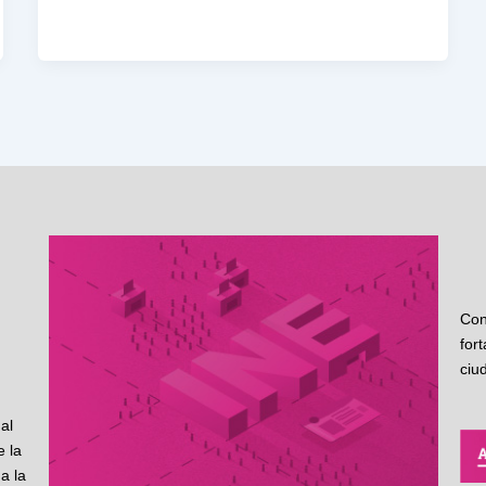
Con
for
ciu
al
 la
a la