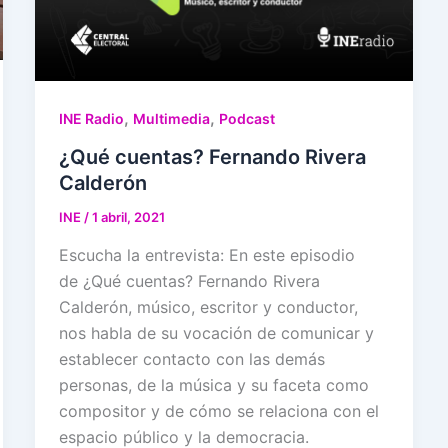
,
,
INE Radio
Multimedia
Podcast
¿Qué cuentas? Fernando Rivera
Calderón
INE
/
1 abril, 2021
Escucha la entrevista: En este episodio
de ¿Qué cuentas? Fernando Rivera
Calderón, músico, escritor y conductor,
nos habla de su vocación de comunicar y
establecer contacto con las demás
personas, de la música y su faceta como
compositor y de cómo se relaciona con el
espacio público y la democracia.