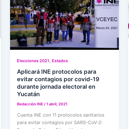
,
Elecciones 2021
Estados
Aplicará INE protocolos para
evitar contagios por covid-19
durante jornada electoral en
Yucatán
Redacción INE
/
1 abril, 2021
Cuenta INE con 11 protocolos sanitarios
para evitar contagios por SARS-CoV-2: