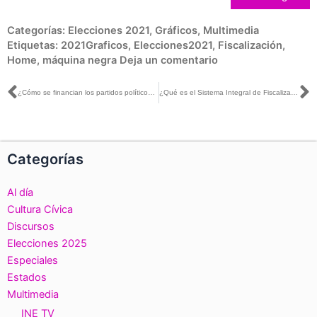
Categorías:
Elecciones 2021
,
Gráficos
,
Multimedia
Etiquetas:
2021Graficos
,
Elecciones2021
,
Fiscalización
,
Home
,
máquina negra
Deja un comentario
Ant
S
¿Cómo se financian los partidos políticos independientes?
¿Qué es el Sistema Integral de Fiscalización (SIF) del INE?
Categorías
Al día
Cultura Cívica
Discursos
Elecciones 2025
Especiales
Estados
Multimedia
INE TV