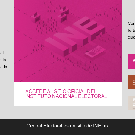
Con
for
ciu
al
 la
a la
ACCEDE AL SITIO OFICIAL DEL
INSTITUTO NACIONAL ELECTORAL
Central Electoral es un sitio de INE.mx