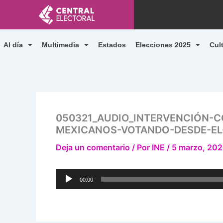
Ir
al
contenido
Al día
Multimedia
Estados
Elecciones 2025
Cul
050321_AUDIO_INTERVENCIÓN-
MEXICANOS-VOTANDO-DESDE-EL
Deja un comentario
/ Por
INE
/
5 marzo, 202
Reproductor
00:00
de
audio