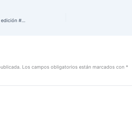
Intervención de Norma de la Cruz, en la Segunda edición #INEIncluyente, con el tema la experiencia de mexicanas y mexicanos votando desde el extranjero
publicada.
Los campos obligatorios están marcados con
*