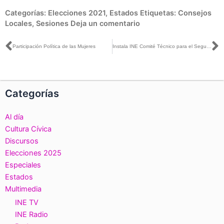
Categorías:
Elecciones 2021
,
Estados
Etiquetas:
Consejos
Locales
,
Sesiones
Deja un comentario
Ant
S
Participación Política de las Mujeres
Instala INE Comité Técnico para el Seguimiento y Evaluación de los Trabajos de Distritación Nacional
Categorías
Al día
Cultura Cívica
Discursos
Elecciones 2025
Especiales
Estados
Multimedia
INE TV
INE Radio