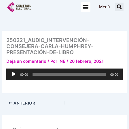
Ir
Menú
al
contenido
250221_AUDIO_INTERVENCIÓN-
CONSEJERA-CARLA-HUMPHREY-
PRESENTACIÓN-DE-LIBRO
Deja un comentario
/ Por
INE
/
26 febrero, 2021
Reproductor
00:00
00:00
de
audio
ANTERIOR