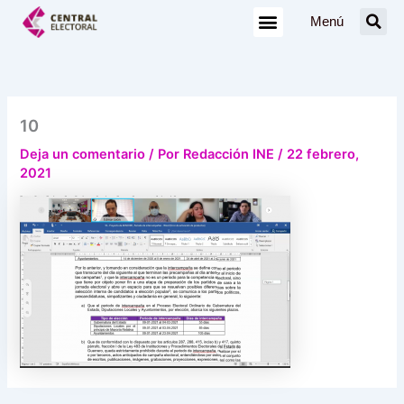
Ir
Menú
al
contenido
10
Deja un comentario
/ Por
Redacción INE
/
22 febrero,
2021