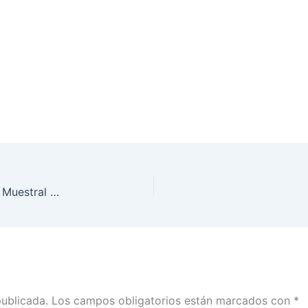
Implementa INE Durango la Verificación Nacional Muestral 2021
publicada.
Los campos obligatorios están marcados con
*