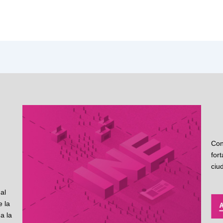
Con
for
ciu
al
 la
a la