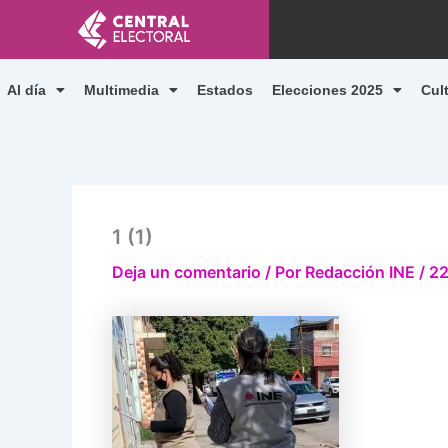
Ir
al
contenido
Al día
Multimedia
Estados
Elecciones 2025
Cul
1 (1)
Deja un comentario
/ Por
Redacción INE
/
22