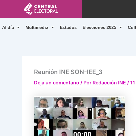
Ir
al
contenido
Al día
Multimedia
Estados
Elecciones 2025
Cul
Reunión INE SON-IEE_3
Deja un comentario
/ Por
Redacción INE
/
11