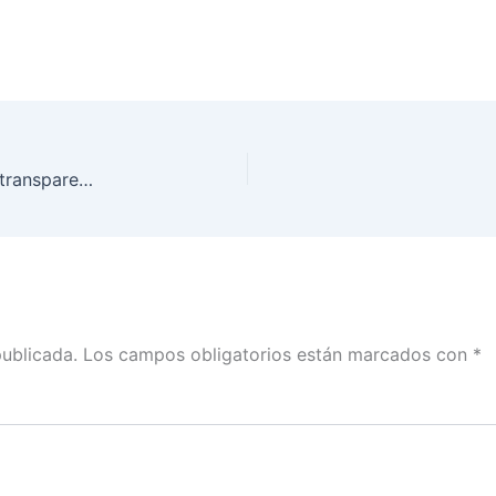
La ciudadanía espera que hagamos una elección transparente, clara y legítima que dé confianza y certidumbre: INE Sonora
publicada.
Los campos obligatorios están marcados con
*