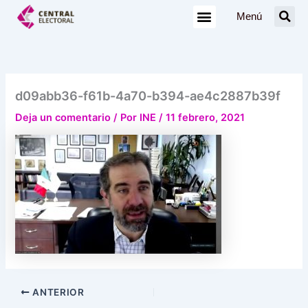
Ir
Menú
al
contenido
d09abb36-f61b-4a70-b394-ae4c2887b39f
Deja un comentario
/ Por
INE
/
11 febrero, 2021
ANTERIOR