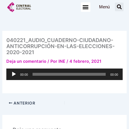
Ir
Menú
al
contenido
040221_AUDIO_CUADERNO-CIUDADANO-
ANTICORRUPCIÓN-EN-LAS-ELECCIONES-
2020-2021
Deja un comentario
/ Por
INE
/
4 febrero, 2021
Reproductor
00:00
00:00
de
audio
ANTERIOR