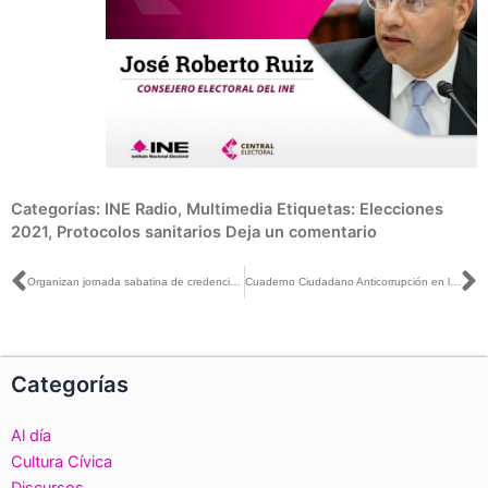
Categorías:
INE Radio
,
Multimedia
Etiquetas:
Elecciones
2021
,
Protocolos sanitarios
Deja un comentario
Ant
S
Organizan jornada sabatina de credencialización en Estados Unidos
Cuaderno Ciudadano Anticorrupción en las Elecciones 2020-2021
Categorías
Al día
Cultura Cívica
Discursos