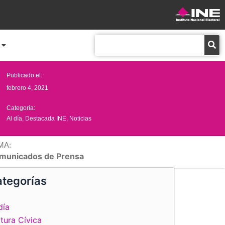
Buscar
Publicado el:
febrero 4, 2021
Categoría:
Al día
,
Destacada INE
,
Noticias
MA:
municados de Prensa
tegorías
día
tura Cívica