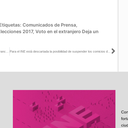
Etiquetas:
Comunicados de Prensa
,
Elecciones 2017
,
Voto en el extranjero
Deja un
Sigu
Sesiona Consejo Local del INE Tlaxcala: presentan informes de avance del PEF y toma protesta Consejera Electoral
Para el INE está descartada la posibilidad de suspender los comicios del próximo 6 de junio: José Roberto Ruiz
Con
for
ciu