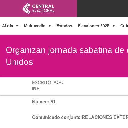
Ir
al
contenido
Al día
Multimedia
Estados
Elecciones 2025
Cul
Organizan jornada sabatina de 
Unidos
ESCRITO POR:
INE
Número 51
Comunicado conjunto RELACIONES EXTE