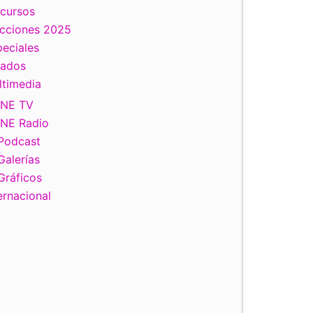
scursos
ecciones 2025
eciales
tados
ltimedia
INE TV
INE Radio
Podcast
Galerías
Gráficos
ernacional