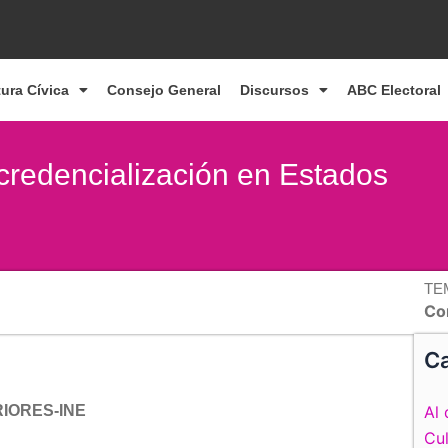
tura Cívica
Consejo General
Discursos
ABC Electoral
credencialización en Estados
TE
Co
Ca
RIORES-INE
Al 
Cul