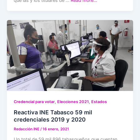
que las y los titulares de …
Read more…
,
,
Credencial para votar
Elecciones 2021
Estados
Reactiva INE Tabasco 59 mil
credenciales 2019 y 2020
Redacción INE
/
16 enero, 2021
Un total de 59 mil 896 tabasqueños que cuentan