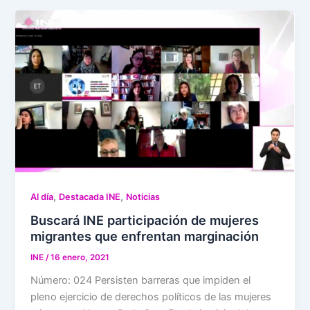
,
,
Al día
Destacada INE
Noticias
Buscará INE participación de mujeres
migrantes que enfrentan marginación
INE
/
16 enero, 2021
Número: 024 Persisten barreras que impiden el
pleno ejercicio de derechos políticos de las mujeres