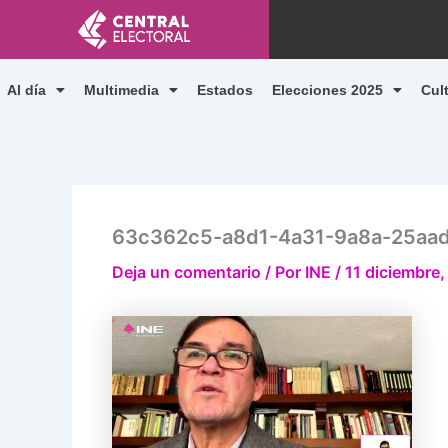
Ir
al
contenido
Al día
Multimedia
Estados
Elecciones 2025
Cul
63c362c5-a8d1-4a31-9a8a-25aa
Deja un comentario
/ Por
INE
/
11 diciembre