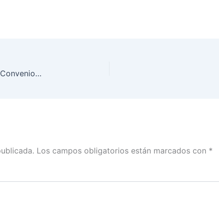
Intervención de Edmundo Jacobo, en la firma de Convenio de Colaboración Técnica, INE-Talleres Gráficos de México
publicada.
Los campos obligatorios están marcados con
*