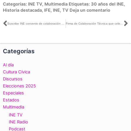
Categorías:
INE TV
,
Multimedia
Etiquetas:
30 años del INE
,
Historia destacada
,
IFE
,
INE
,
TV
Deja un comentario
Ant
S
Suscribe INE convenio de colaboración con Talleres Gráficos de México para impresión de material electoral
Firma de Colaboración Técnica que celebran El Instituto Nacional Electoral y Talleres Gráficos de México
Categorías
Al día
Cultura Cívica
Discursos
Elecciones 2025
Especiales
Estados
Multimedia
INE TV
INE Radio
Podcast