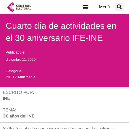
Ir
Menú
al
contenido
Cuarto día de actividades en
el 30 aniversario IFE-INE
Publicado el:
diciembre 11, 2020
Categoría:
INE TV
,
Multimedia
ESCRITO POR:
INE
TEMA:
30 años del INE
Se llevó acabo la cuarta jornada de las mesas de análisis y