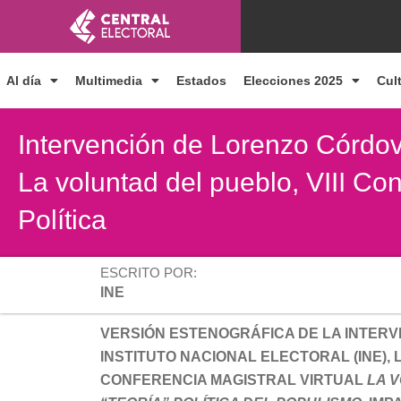
Ir
al
contenido
Al día
Multimedia
Estados
Elecciones 2025
Cul
Intervención de Lorenzo Córdov
La voluntad del pueblo, VIII Co
Política
ESCRITO POR:
INE
VERSIÓN ESTENOGRÁFICA DE LA INTER
INSTITUTO NACIONAL ELECTORAL (INE),
CONFERENCIA MAGISTRAL VIRTUAL
LA 