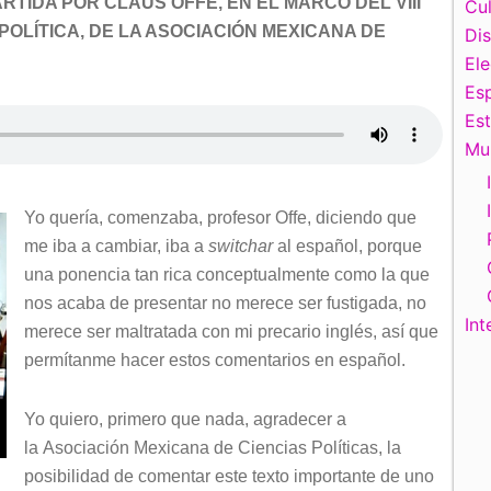
PARTIDA POR CLAUS OFFE, EN EL MARCO DEL VIII
Cul
OLÍTICA, DE LA ASOCIACIÓN MEXICANA DE
Di
El
Esp
Es
Mu
Yo quería, comenzaba, profesor Offe, diciendo que
me iba a cambiar, iba a
switchar
al español, porque
una ponencia tan rica conceptualmente como la que
nos acaba de presentar no merece ser fustigada, no
Int
merece ser maltratada con mi precario inglés, así que
permítanme hacer estos comentarios en español.
Yo quiero, primero que nada, agradecer a
la
Asociación Mexicana de Ciencias Políticas, la
posibilidad de comentar este texto importante de uno