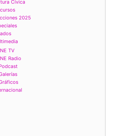
tura Cívica
scursos
ecciones 2025
eciales
tados
ltimedia
INE TV
INE Radio
Podcast
Galerías
Gráficos
ernacional