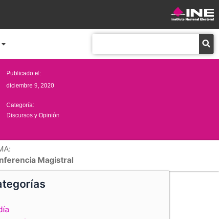
Buscar
Publicado el:
diciembre 9, 2020
Categoría:
Discursos y Opinión
MA:
nferencia Magistral
tegorías
día