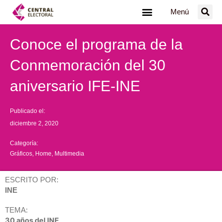
Ir
Menú
al
contenido
Conoce el programa de la
Conmemoración del 30
aniversario IFE-INE
Publicado el:
diciembre 2, 2020
Categoría:
Gráficos
,
Home
,
Multimedia
ESCRITO POR:
INE
TEMA:
30 años del INE