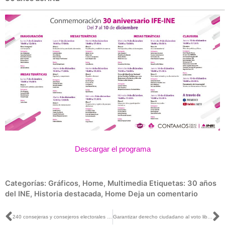
Descargar el programa
Categorías:
Gráficos
,
Home
,
Multimedia
Etiquetas:
30 años
del INE
,
Historia destacada
,
Home
Deja un comentario
Ant
S
240 consejeras y consejeros electorales de los 20 consejos distritales en Jalisco listos para la organización de los PEF 2021 y 2024
Garantizar derecho ciudadano al voto libre, secreto e informado, reto de Consejos Distritales: INE Yucatán