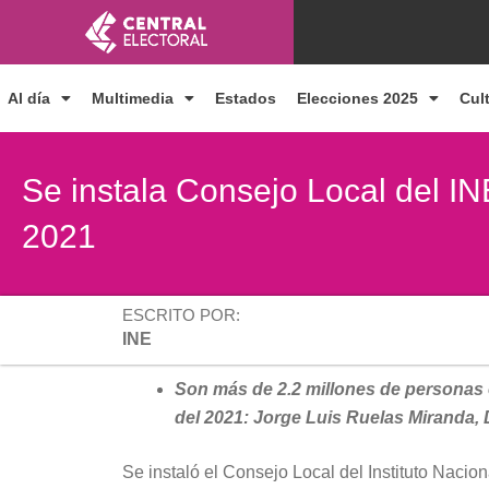
Ir
al
contenido
Al día
Multimedia
Estados
Elecciones 2025
Cul
Se instala Consejo Local del IN
2021
ESCRITO POR:
INE
Son más de 2.2 millones de personas e
del 2021: Jorge Luis Ruelas Miranda,
Se instaló el Consejo Local del Instituto Nacion