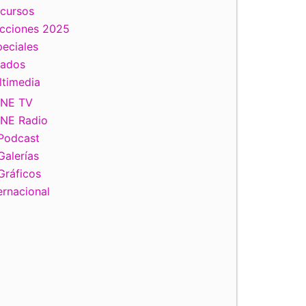
scursos
ecciones 2025
eciales
tados
ltimedia
INE TV
INE Radio
Podcast
Galerías
Gráficos
ernacional