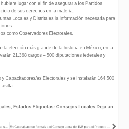
hubiere lugar con el fin de asegurar a los Partidos
rcicio de sus derechos en la materia.
Juntas Locales y Distritales la información necesaria para
ciones.
anos como Observadores Electorales.
bo la elección más grande de la historia en México, en la
ovarán 21,368 cargos – 500 diputaciones federales y
 y Capacitadores/as Electorales y se instalarán 164,500
asilla.
cales
,
Estados
Etiquetas:
Consejos Locales
Deja un
Sigu
El proceso electoral 2021 estará marcado por una serie de medidas sanitarias para que se puedan llevar a cabo las elecciones: José Roberto Ruiz
En Guanajuato se formaliza el Consejo Local del INE para el Proceso Electoral 2020 -2021