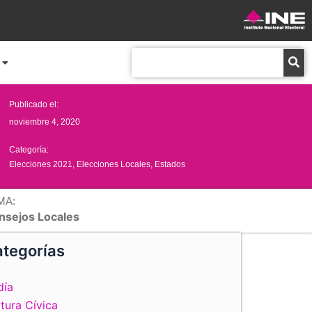
Buscar
Publicado el:
noviembre 4, 2020
Categoría:
Elecciones 2021
,
Elecciones Locales
,
Estados
MA:
nsejos Locales
tegorías
día
tura Cívica