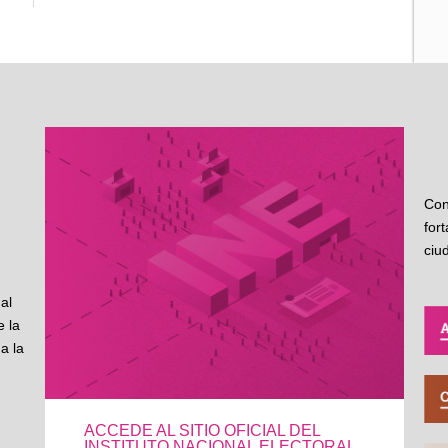
Con
for
ciu
al
 la
a la
ACCEDE AL SITIO OFICIAL DEL
INSTITUTO NACIONAL ELECTORAL