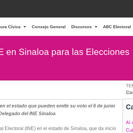
tura Cívica
Consejo General
Discursos
ABC Electoral
E en Sinaloa para las Elecciones
TE
Co
Ca
n el estado que pueden emitir su voto el 6 de junio
 Delegado del INE Sinaloa
Al 
al Electoral (INE) en el estado de Sinaloa, que da inicio
Cul