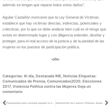
además se tengan que reparar todos estos daños”.
Aguilar Castañón mencionó que la Ley General de Víctimas
establece que hay víctimas directas, indirectas, potenciales y
colectivas, por lo que se debe analizar bien cuál es el riesgo que
existe en determinado lugar y con diligencia entender, diseñar y
proteger, para el real acceso de la justicia y de la paridad de las
mujeres en los puestos de participación política.
-o0o-
Categorías:
Al día
,
Destacada INE
,
Noticias
Etiquetas:
Comunicados de Prensa
,
Comunicados2020
,
Elecciones
2017
,
Violencia Política contra las Mujeres
Deja un
comentario
Ant
S
Presupuesto para consulta popular no es similar al de jornada electoral: Martín Faz
Intervención de Lorenzo Córdova, durante la firma de Convenio de Colaboración INE-ITAM