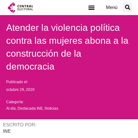
Ir
Menú
al
contenido
Atender la violencia política
contra las mujeres abona a la
construcción de la
democracia
Publicado el:
octubre 29, 2020
Categoría:
Al día
,
Destacada INE
,
Noticias
ESCRITO POR:
INE