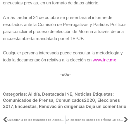
encuestas previas, en un formato de datos abierto.
A más tardar el 24 de octubre se presentará el informe de
resultados ante la Comisión de Prerrogativas y Partidos Políticos
para concluir el proceso de elección de Morena a través de una
encuesta abierta mandatada por el TEPJF.
Cualquier persona interesada puede consultar la metodología y
toda la documentación relativa a la elección en
www.ine.mx
-o0o-
Categorías:
Al día
,
Destacada INE
,
Noticias
Etiquetas:
Comunicados de Prensa
,
Comunicados2020
,
Elecciones
2017
,
Encuestas
,
Renovación dirigencia
Deja un comentario
Ant
S
Ciudadanía de los municipios de Xoxocotla y Coatetelco, ya pueden actualizar los datos de la credencial para votar: INE Morelos
En elecciones locales del próximo 18 de octubre, no habrá contacto entre funcionarios de casilla y la ciudadanía: Christian Flores, Director de Capacitación Electoral