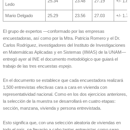
25.34
23.48
27.19
+/- 1.8
Ledo
Mario Delgado
25.29
23.56
27.03
+/- 1.7
El grupo de expertos —conformado por las empresas
encuestadoras, así como por la Mtra. Patricia Romero y el Dr.
Carlos Rodríguez, investigadores del Instituto de Investigaciones
en Matemáticas Aplicadas y en Sistemas (IIMAS) de la UNAM—
entregó ayer al INE el documento metodológico que guiará el
trabajo de las tres encuestas
espejo
.
En el documento se establece que cada encuestadora realizará
1,500 entrevistas efectivas cara a cara en vivienda con
representatividad nacional. Como en los dos ejercicios anteriores,
la selección de la muestra se desarrollará en cuatro etapas:
sección, manzana, vivienda y persona entrevistada.
Esto significa que, con una selección aleatoria de viviendas en
todo el país, se llevarán a cabo tantas entrevistas como sean