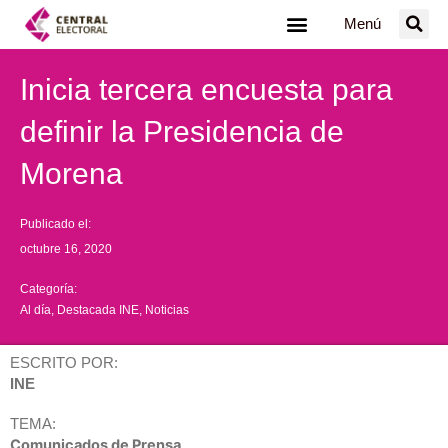
Ir
Menú
al
contenido
Inicia tercera encuesta para
definir la Presidencia de
Morena
Publicado el:
octubre 16, 2020
Categoría:
Al día
,
Destacada INE
,
Noticias
ESCRITO POR:
INE
TEMA:
Comunicados de Prensa